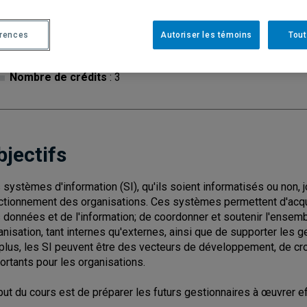
érences
Autoriser les témoins
Tout
Cycle
: 1
Discipl
Nombre de crédits
: 3
bjectifs
 systèmes d'information (SI), qu'ils soient informatisés ou non, 
ctionnement des organisations. Ces systèmes permettent d'acquéri
 données et de l'information; de coordonner et soutenir l'ensemb
anisation, tant internes qu'externes, ainsi que de supporter les 
plus, les SI peuvent être des vecteurs de développement, de cro
ortants pour les organisations.
but du cours est de préparer les futurs gestionnaires à œuvrer e