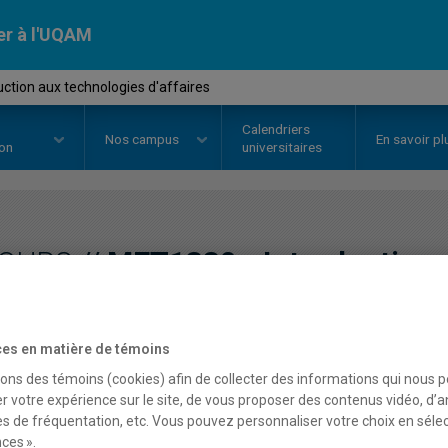
er à l'UQAM
ction aux technologies d'affaires
Calendriers
Nos
campus
En savoir pl
ion
universitaires
OURS
//
MET1330
-
Introduction 
d'affaires
es en matière de témoins
sons des témoins (cookies) afin de collecter des informations qui nous 
Description
Horaire - Été 2026
Horaire
r votre expérience sur le site, de vous proposer des contenus vidéo, d’a
es de fréquentation, etc. Vous pouvez personnaliser votre choix en séle
ces ».