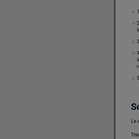
l
3
r
5
S
Le 
Thè