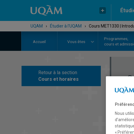
Étudi
UQAM
›
Étudier à l'UQAM
›
Cours MET1330 | Introdu
Programmes,
Accueil
Vous êtes
cours et admiss
Retour à la section
C
Cours et horaires
Préférenc
Nous utili
d’améliore
statistiqu
« Préféren