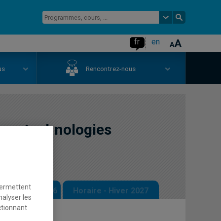
fr
en
us
Rencontrez-nous
aux technologies
permettent
 - Automne 2026
Horaire - Hiver 2027
nalyser les
ctionnant