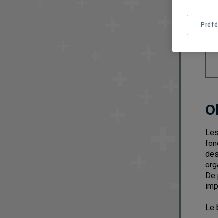
Préf
O
Les
fon
des
org
De 
imp
Le 