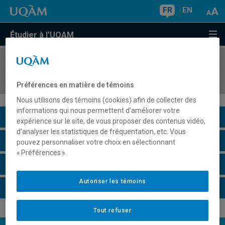
FR
EN
Étudier à l'UQAM
COURS
//
MET2150
Management
Préférences en matière de témoins
Nous utilisons des témoins (cookies) afin de collecter des
informations qui nous permettent d’améliorer votre
Description du cours
expérience sur le site, de vous proposer des contenus vidéo,
d’analyser les statistiques de fréquentation, etc. Vous
Horaire - Été 2026
pouvez personnaliser votre choix en sélectionnant
« Préférences ».
Horaire - Automne 2026
Autoriser les témoins
Horaire - Hiver 2027
Tout refuser