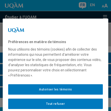
FR
EN
Étudier à l'UQAM
COURS
//
MET3122
La gestion des PME
Préférences en matière de témoins
Nous utilisons des témoins (cookies) afin de collecter des
informations qui nous permettent d’améliorer votre
Description du cours
expérience sur le site, de vous proposer des contenus vidéo,
d’analyser les statistiques de fréquentation, etc. Vous
Horaire - Été 2026
pouvez personnaliser votre choix en sélectionnant
« Préférences ».
Horaire - Automne 2026
Autoriser les témoins
Horaire - Hiver 2027
Tout refuser