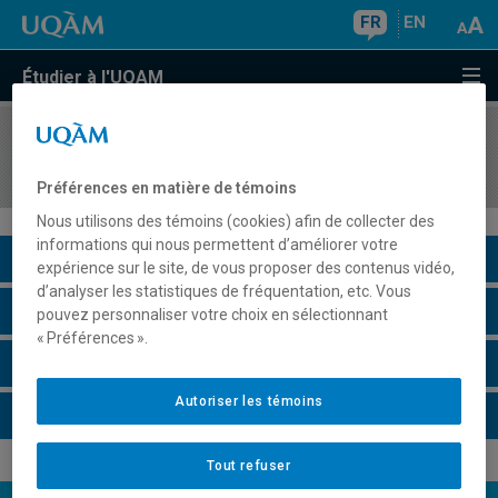
FR
EN
Étudier à l'UQAM
COURS
//
MET3224
Introduction à la gestion de projet
Préférences en matière de témoins
Nous utilisons des témoins (cookies) afin de collecter des
informations qui nous permettent d’améliorer votre
Description du cours
expérience sur le site, de vous proposer des contenus vidéo,
d’analyser les statistiques de fréquentation, etc. Vous
Horaire - Été 2026
pouvez personnaliser votre choix en sélectionnant
« Préférences ».
Horaire - Automne 2026
Autoriser les témoins
Horaire - Hiver 2027
Tout refuser