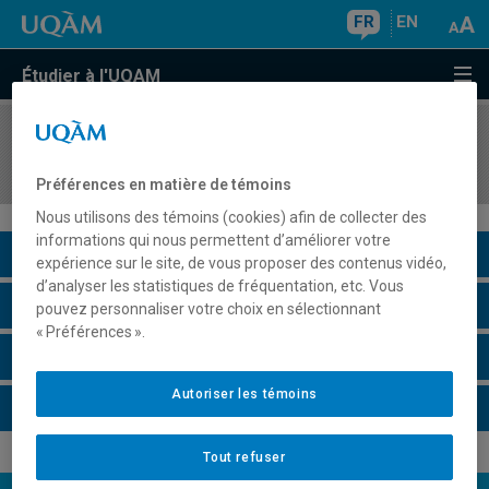
FR
EN
Étudier à l'UQAM
COURS
//
MET3224
Introduction à la gestion de projet
Préférences en matière de témoins
Nous utilisons des témoins (cookies) afin de collecter des
informations qui nous permettent d’améliorer votre
Description du cours
expérience sur le site, de vous proposer des contenus vidéo,
d’analyser les statistiques de fréquentation, etc. Vous
Horaire - Été 2026
pouvez personnaliser votre choix en sélectionnant
« Préférences ».
Horaire - Automne 2026
Autoriser les témoins
Horaire - Hiver 2027
Tout refuser