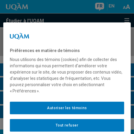
FR
EN
Étudier à l'UQAM
COURS
//
MET3224
Introduction à la gestion de projet
Préférences en matière de témoins
Nous utilisons des témoins (cookies) afin de collecter des
informations qui nous permettent d’améliorer votre
Description du cours
expérience sur le site, de vous proposer des contenus vidéo,
d’analyser les statistiques de fréquentation, etc. Vous
Horaire - Été 2026
pouvez personnaliser votre choix en sélectionnant
« Préférences ».
Horaire - Automne 2026
Autoriser les témoins
Horaire - Hiver 2027
Tout refuser