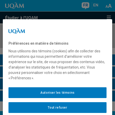
FR
EN
Étudier à l'UQAM
COURS
//
MET4101
Gestion des organismes de loisir et de sport
Préférences en matière de témoins
Nous utilisons des témoins (cookies) afin de collecter des
informations qui nous permettent d’améliorer votre
Description du cours
expérience sur le site, de vous proposer des contenus vidéo,
d’analyser les statistiques de fréquentation, etc. Vous
Horaire - Été 2026
pouvez personnaliser votre choix en sélectionnant
« Préférences ».
Horaire - Automne 2026
Autoriser les témoins
Horaire - Hiver 2027
Tout refuser