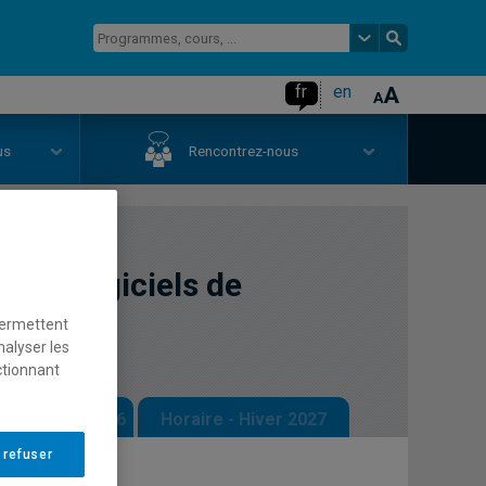
fr
en
us
Rencontrez-nous
aux progiciels de
permettent
nalyser les
ctionnant
 - Automne 2026
Horaire - Hiver 2027
 refuser