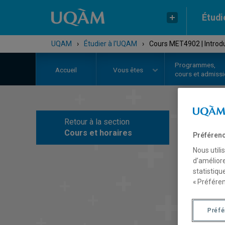
Étudi
UQAM
›
Étudier à l'UQAM
›
Cours MET4902 | Introduc
Programmes,
Accueil
Vous êtes
cours et admiss
Retour à la section
C
Cours et horaires
Préférenc
Nous utili
d’améliore
statistiqu
« Préféren
Préf