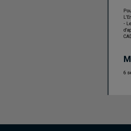
Pou
L'E
- L
d'a
CAD
M
6 s