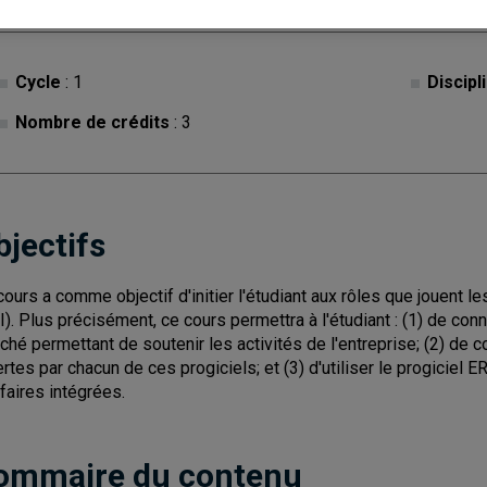
Cycle
: 1
Discipl
Nombre de crédits
: 3
bjectifs
cours a comme objectif d'initier l'étudiant aux rôles que jouent l
I). Plus précisément, ce cours permettra à l'étudiant : (1) de conn
ché permettant de soutenir les activités de l'entreprise; (2) de co
ertes par chacun de ces progiciels; et (3) d'utiliser le progiciel 
ffaires intégrées.
ommaire du contenu