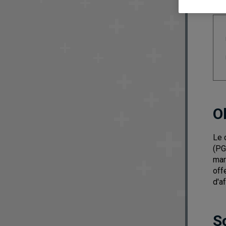
O
Le 
(PG
mar
off
d'a
S