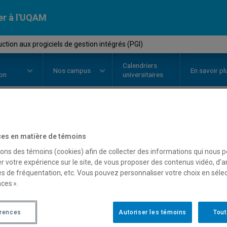
er à l'UQAM
tion aux progiciels de gestion intégrés (PGI)
Calendriers
Nos
campus
En savoir pl
ion
universitaires
OURS
//
MET4902
-
Introduction 
es en matière de témoins
gestion intégrés (PGI)
sons des témoins (cookies) afin de collecter des informations qui nous 
r votre expérience sur le site, de vous proposer des contenus vidéo, d’a
es de fréquentation, etc. Vous pouvez personnaliser votre choix en séle
ces ».
Description
Horaire - Été 2026
Horaire
érences
Autoriser les témoins
Tout