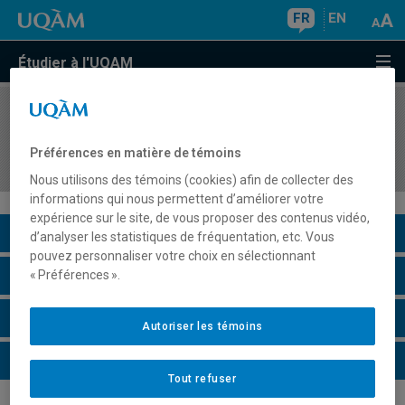
FR
EN
Étudier à l'UQAM
COURS
//
MET5215
Management, Information et Systèmes en
Préférences en matière de témoins
tourisme
Nous utilisons des témoins (cookies) afin de collecter des
informations qui nous permettent d’améliorer votre
expérience sur le site, de vous proposer des contenus vidéo,
Description du cours
d’analyser les statistiques de fréquentation, etc. Vous
pouvez personnaliser votre choix en sélectionnant
Horaire - Été 2026
« Préférences ».
Horaire - Automne 2026
Autoriser les témoins
Horaire - Hiver 2027
Tout refuser