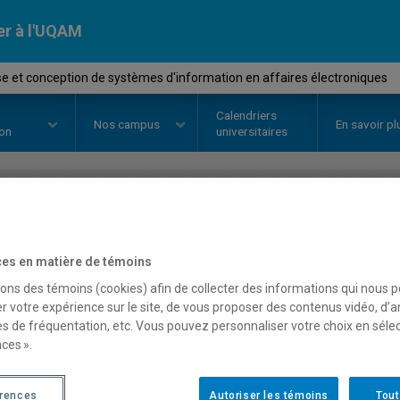
er à l'UQAM
e et conception de systèmes d'information en affaires électroniques
Calendriers
Nos
campus
En savoir pl
ion
universitaires
OURS
//
MET5310
-
Analyse et c
es en matière de témoins
d'information en affaire
sons des témoins (cookies) afin de collecter des informations qui nous 
r votre expérience sur le site, de vous proposer des contenus vidéo, d’a
es de fréquentation, etc. Vous pouvez personnaliser votre choix en séle
Description
Horaire - Été 2026
Horaire
ces ».
érences
Autoriser les témoins
Tout