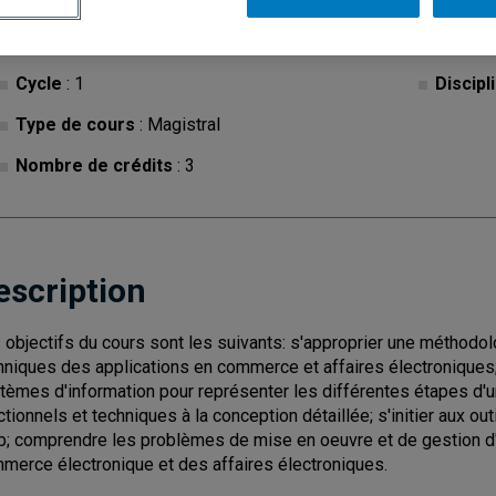
Cycle
: 1
Discipl
Type de cours
: Magistral
Nombre de crédits
: 3
escription
 objectifs du cours sont les suivants: s'approprier une méthodol
hniques des applications en commerce et affaires électroniques;
tèmes d'information pour représenter les différentes étapes d'u
ctionnels et techniques à la conception détaillée; s'initier aux o
; comprendre les problèmes de mise en oeuvre et de gestion d'
merce électronique et des affaires électroniques.