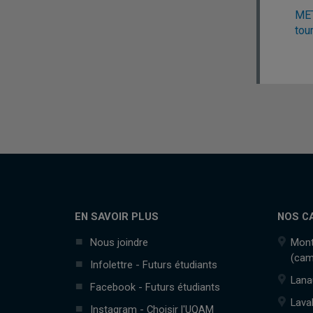
MET
tou
EN SAVOIR PLUS
NOS C
Nous joindre
Mont
(cam
Infolettre - Futurs étudiants
Lana
Facebook - Futurs étudiants
Lava
Instagram - Choisir l'UQAM