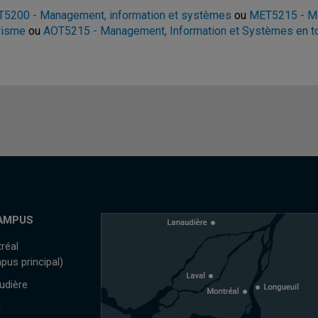
5200 - Management, information et systèmes
ou
MET5215 - Ma
risme
ou
AOT5215 - Management, Information et Systèmes en t
AMPUS
réal
pus principal)
udière
l