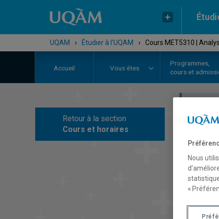
Étudi
UQAM
›
Étudier à l'UQAM
›
Cours MET5310 | Analys
Programmes,
Accueil
Vous êtes
cours et admiss
Retour à la section
C
Cours et horaires
Préférenc
Nous utili
d’améliore
statistiqu
« Préféren
Préf