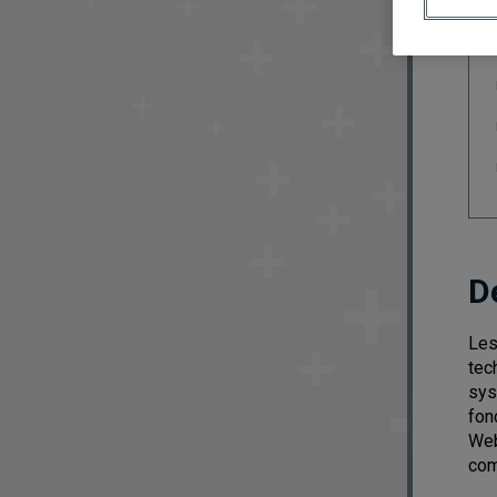
D
Les
tec
sys
fon
Web
com