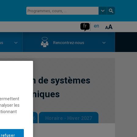
fr
en
us
Rencontrez-nous
onception de systèmes
s électroniques
permettent
nalyser les
ctionnant
 - Automne 2026
Horaire - Hiver 2027
 refuser