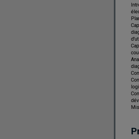
Int
éle
Pla
Cap
dia
d'ut
Cap
cou
Ana
dia
Con
Con
log
Con
dév
Mis
P