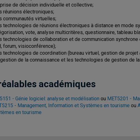
 prise de décision individuelle et collective;
es réunions électroniques;
es communautés virtuelles;
es technologies de réunions électroniques à distance en mode s
égorisation, vote, analyse multicritères, questionnaire, tableau bla
es technologies de collaboration et de communication synchrone
l, forum, visioconférence);
es technologies de coordination (bureau virtuel, gestion de projet 
a gestion de la connaissance et les technologies de gestion de l
réalables académiques
5151 - Génie logiciel: analyse et modélisation
ou
MET5201 - Man
5215 - Management, Information et Systèmes en tourisme
ou
A
tèmes en tourisme