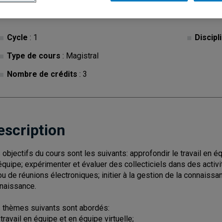
Cycle
: 1
Discipl
Type de cours
: Magistral
Nombre de crédits
: 3
escription
 objectifs du cours sont les suivants: approfondir le travail en é
équipe; expérimenter et évaluer des collecticiels dans des activ
ou de réunions électroniques; initier à la gestion de la connaiss
naissance.
 thèmes suivants sont abordés:
 travail en équipe et en équipe virtuelle;