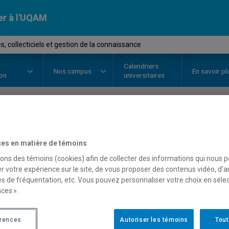
er à l'UQAM
 collecticiels et gestion de la connaissance
Calendriers
Nos
campus
En savoir pl
ion
universitaires
OURS
//
MET5311
-
Équipes, colle
es en matière de témoins
connaissance
sons des témoins (cookies) afin de collecter des informations qui nous 
r votre expérience sur le site, de vous proposer des contenus vidéo, d’a
es de fréquentation, etc. Vous pouvez personnaliser votre choix en séle
ces ».
Description
Horaire - Été 2026
Horaire
érences
Autoriser les témoins
Tout