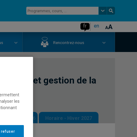
fr
en
us
Rencontrez-nous
cticiels et gestion de la
permettent
nalyser les
ctionnant
 - Automne 2026
Horaire - Hiver 2027
 refuser