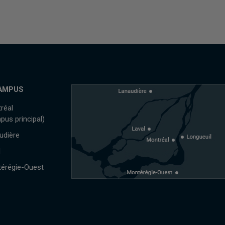
AMPUS
réal
pus principal)
udière
l
érégie-Ouest