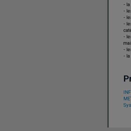
- la
- l
- l
- l
cat
- l
mai
- l
- l
P
INF
MET
Sys