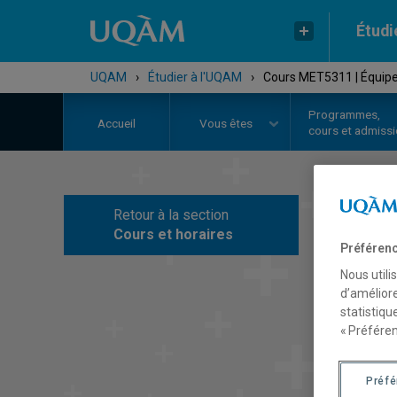
Étudi
UQAM
›
Étudier à l'UQAM
›
Cours MET5311 | Équipes,
Programmes,
Accueil
Vous êtes
cours et admiss
Retour à la section
C
Cours et horaires
Préférenc
Nous utili
d’améliore
statistiqu
« Préféren
Préf