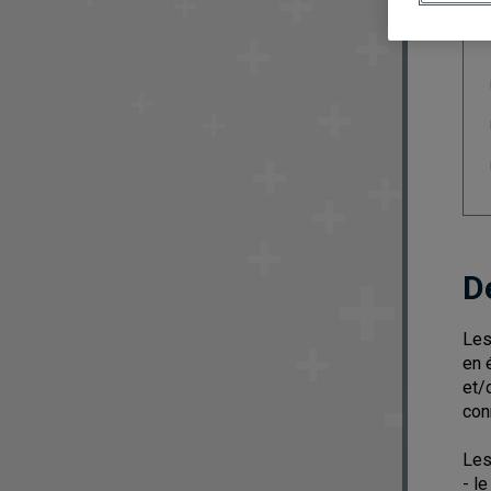
D
Les
en 
et/
con
Les
- le