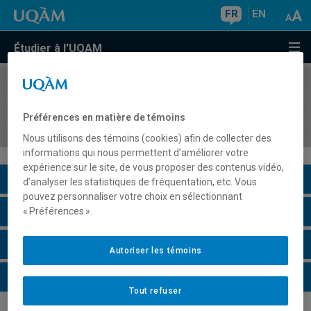
FR
EN
Étudier à l'UQAM
COURS
//
MET5312
Conception et développement d'application
Préférences en matière de témoins
Workflow
Nous utilisons des témoins (cookies) afin de collecter des
informations qui nous permettent d’améliorer votre
expérience sur le site, de vous proposer des contenus vidéo,
Description du cours
d’analyser les statistiques de fréquentation, etc. Vous
pouvez personnaliser votre choix en sélectionnant
Horaire - Été 2026
« Préférences ».
Horaire - Automne 2026
Autoriser les témoins
Horaire - Hiver 2027
Tout refuser