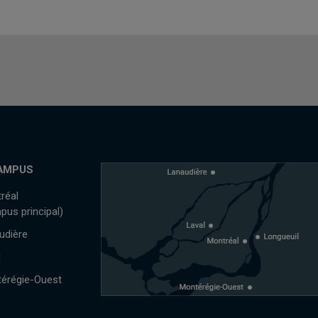
AMPUS
réal
pus principal)
udière
l
érégie-Ouest