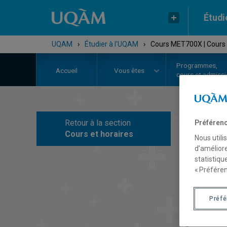
Étudi
UQAM
›
Étudier à l'UQAM
›
Cours MET700X | Cours à
Programmes,
Accueil
Vous êtes
cours et admiss
Retour à la section
Préférenc
C
Cours et horaires
Nous utili
d’améliore
statistiqu
« Préféren
Préf