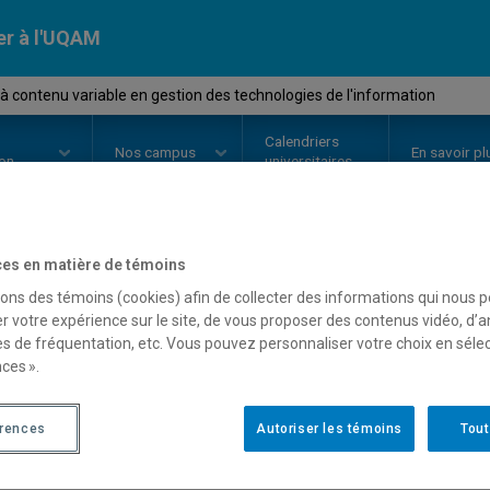
er à l'UQAM
 contenu variable en gestion des technologies de l'information
Calendriers
Nos
campus
En savoir pl
ion
universitaires
es en matière de témoins
OURS
//
MET700X
-
Cours à conte
sons des témoins (cookies) afin de collecter des informations qui nous 
r votre expérience sur le site, de vous proposer des contenus vidéo, d’a
des technologies de l'in
es de fréquentation, etc. Vous pouvez personnaliser votre choix en séle
ces ».
Description
Horaire - Été 2026
Horaire
érences
Autoriser les témoins
Tout