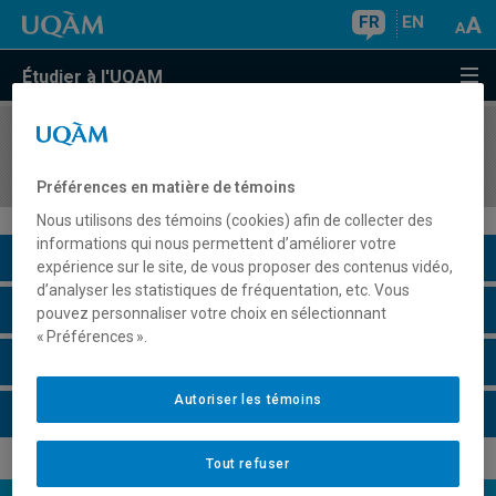
FR
EN
Étudier à l'UQAM
COURS
//
MET7100
Idée, opportunité et projet d'affaires
Préférences en matière de témoins
Nous utilisons des témoins (cookies) afin de collecter des
informations qui nous permettent d’améliorer votre
Description du cours
expérience sur le site, de vous proposer des contenus vidéo,
d’analyser les statistiques de fréquentation, etc. Vous
Horaire - Été 2026
pouvez personnaliser votre choix en sélectionnant
« Préférences ».
Horaire - Automne 2026
Autoriser les témoins
Horaire - Hiver 2027
Tout refuser