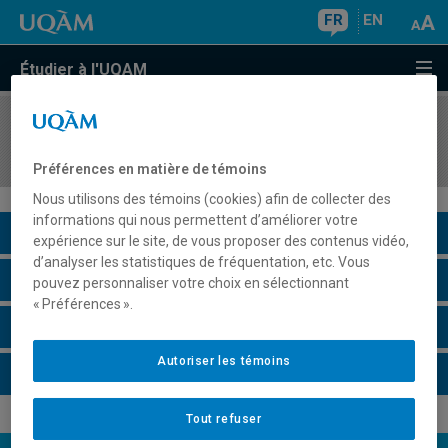
FR
EN
Étudier à l'UQAM
COURS
//
MET8200
Gestion de projets en informatique
Préférences en matière de témoins
Nous utilisons des témoins (cookies) afin de collecter des
informations qui nous permettent d’améliorer votre
Description du cours
expérience sur le site, de vous proposer des contenus vidéo,
d’analyser les statistiques de fréquentation, etc. Vous
Horaire - Été 2026
pouvez personnaliser votre choix en sélectionnant
« Préférences ».
Horaire - Automne 2026
Autoriser les témoins
Horaire - Hiver 2027
Tout refuser