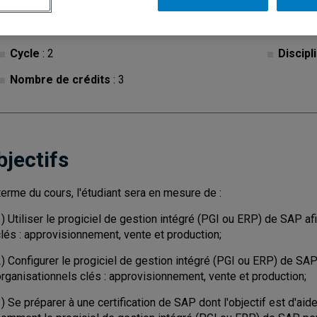
Cycle
: 2
Discipl
Nombre de crédits
: 3
bjectifs
terme du cours, l'étudiant sera en mesure de :
) Utiliser le progiciel de gestion intégré (PGI ou ERP) de SAP a
lés : approvisionnement, vente et production;
) Configurer le progiciel de gestion intégré (PGI ou ERP) de SAP
rganisationnels clés : approvisionnement, vente et production;
) Se préparer à une certification de SAP dont l'objectif est d'aid