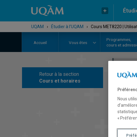
Étudi
UQAM
›
Étudier à l'UQAM
›
Cours MET8220 | Utilisat
Programmes,
Accueil
Vous êtes
cours et admiss
Retour à la section
C
Cours et horaires
Préférenc
Nous utili
d’améliore
statistiqu
« Préféren
Préf