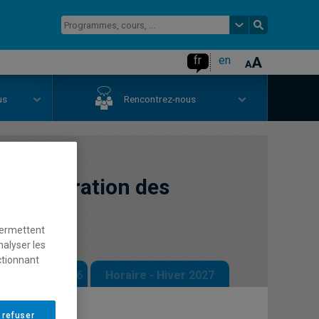
fr
en
us
Rencontrez-nous
t configuration des
égrés
permettent
nalyser les
ctionnant
 - Automne 2026
Horaire - Hiver 2027
 refuser