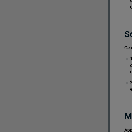
d
S
Ce 
1
c
M
App