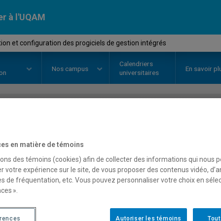
er à l'UQAM
ion et configuration des progiciels de gestion intégrés
Calendriers
Nos
campus
En savoir pl
ion
universitaires
OURS
//
MET8220
-
Utilisation e
es en matière de témoins
progiciels de gestion int
sons des témoins (cookies) afin de collecter des informations qui nous 
r votre expérience sur le site, de vous proposer des contenus vidéo, d’a
es de fréquentation, etc. Vous pouvez personnaliser votre choix en séle
Description
Horaire - Été 2026
Horaire
ces ».
érences
Autoriser les témoins
Tout