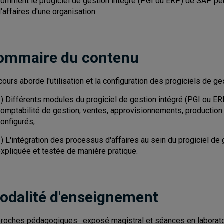
comment le progiciel de gestion intégré (PGI ou ERP) de SAP peu
'affaires d'une organisation.
ommaire du contenu
cours aborde l'utilisation et la configuration des progiciels de ges
) Différents modules du progiciel de gestion intégré (PGI ou ERP
comptabilité de gestion, ventes, approvisionnements, production 
onfigurés;
2) L'intégration des processus d'affaires au sein du progiciel d
expliquée et testée de manière pratique.
odalité d'enseignement
roches pédagogiques : exposé magistral et séances en laborato