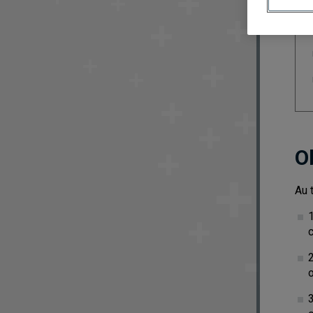
O
Au 
1
c
2
o
3