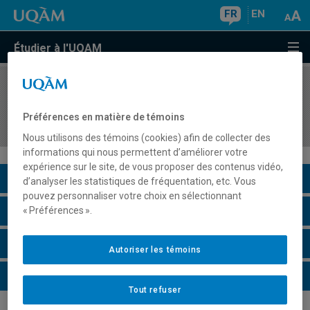
FR
EN
Étudier à l'UQAM
COURS
//
MET8310
Aspects stratégiques, économiques et financiers
Préférences en matière de témoins
des technologies d'information
Nous utilisons des témoins (cookies) afin de collecter des
informations qui nous permettent d’améliorer votre
expérience sur le site, de vous proposer des contenus vidéo,
Description du cours
d’analyser les statistiques de fréquentation, etc. Vous
pouvez personnaliser votre choix en sélectionnant
Horaire - Été 2026
« Préférences ».
Horaire - Automne 2026
Autoriser les témoins
Horaire - Hiver 2027
Tout refuser