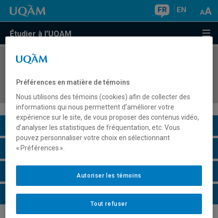
FR
EN
Étudier à l'UQAM
COURS
//
MET8310
Aspects stratégiques, économiques et financiers
Préférences en matière de témoins
des technologies d'information
Nous utilisons des témoins (cookies) afin de collecter des
informations qui nous permettent d’améliorer votre
expérience sur le site, de vous proposer des contenus vidéo,
Description du cours
d’analyser les statistiques de fréquentation, etc. Vous
pouvez personnaliser votre choix en sélectionnant
Horaire - Été 2026
« Préférences ».
Horaire - Automne 2026
Autoriser les témoins
Horaire - Hiver 2027
Tout refuser