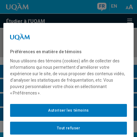
FR
EN
Étudier à l'UQAM
COURS
//
MET8410
Séminaire de méthodologie en management
Préférences en matière de témoins
Nous utilisons des témoins (cookies) afin de collecter des
informations qui nous permettent d’améliorer votre
Description du cours
expérience sur le site, de vous proposer des contenus vidéo,
d’analyser les statistiques de fréquentation, etc. Vous
Horaire - Été 2026
pouvez personnaliser votre choix en sélectionnant
« Préférences ».
Horaire - Automne 2026
Autoriser les témoins
Horaire - Hiver 2027
Tout refuser