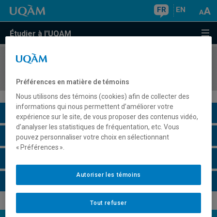
FR
EN
Étudier à l'UQAM
COURS
//
MGP7122
Systèmes de support en gestion de projet
Préférences en matière de témoins
Nous utilisons des témoins (cookies) afin de collecter des
informations qui nous permettent d’améliorer votre
Description du cours
expérience sur le site, de vous proposer des contenus vidéo,
d’analyser les statistiques de fréquentation, etc. Vous
Horaire - Été 2026
pouvez personnaliser votre choix en sélectionnant
« Préférences ».
Horaire - Automne 2026
Autoriser les témoins
Horaire - Hiver 2027
Tout refuser