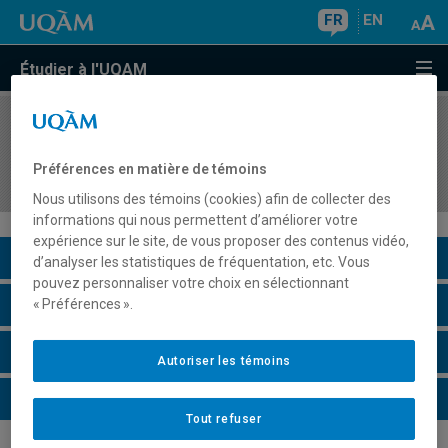
FR
EN
Étudier à l'UQAM
COURS
//
MGP7210
La gestion stratégique des projets d'innovation
Préférences en matière de témoins
technologique
Nous utilisons des témoins (cookies) afin de collecter des
informations qui nous permettent d’améliorer votre
expérience sur le site, de vous proposer des contenus vidéo,
Description du cours
d’analyser les statistiques de fréquentation, etc. Vous
pouvez personnaliser votre choix en sélectionnant
Horaire - Été 2026
« Préférences ».
Horaire - Automne 2026
Autoriser les témoins
Horaire - Hiver 2027
Tout refuser