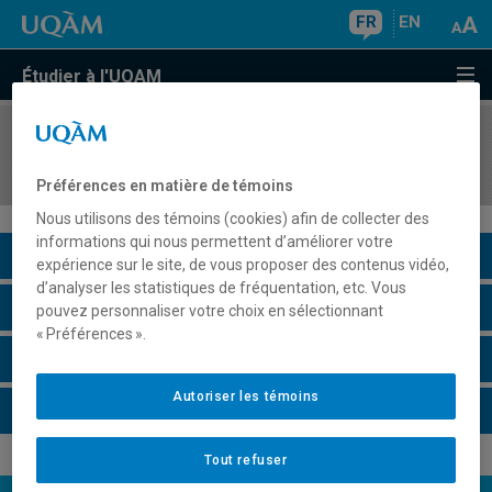
FR
EN
Étudier à l'UQAM
COURS
//
MGP8003
Lecture dirigée en gestion de projet
Préférences en matière de témoins
Nous utilisons des témoins (cookies) afin de collecter des
informations qui nous permettent d’améliorer votre
Description du cours
expérience sur le site, de vous proposer des contenus vidéo,
d’analyser les statistiques de fréquentation, etc. Vous
Horaire - Été 2026
pouvez personnaliser votre choix en sélectionnant
« Préférences ».
Horaire - Automne 2026
Autoriser les témoins
Horaire - Hiver 2027
Tout refuser