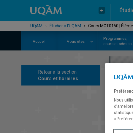
Étudi
UQAM
›
Étudier à l'UQAM
›
Cours MGT0150 | Élémen
Programmes,
Accueil
Vous êtes
cours et admiss
Retour à la section
C
Cours et horaires
Préférenc
Nous utili
d’améliore
statistiqu
« Préféren