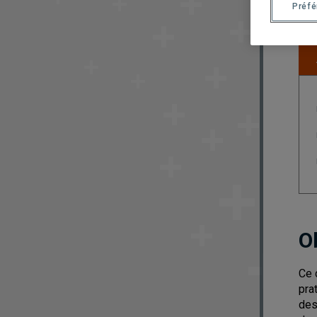
Préf
O
Ce 
pra
des