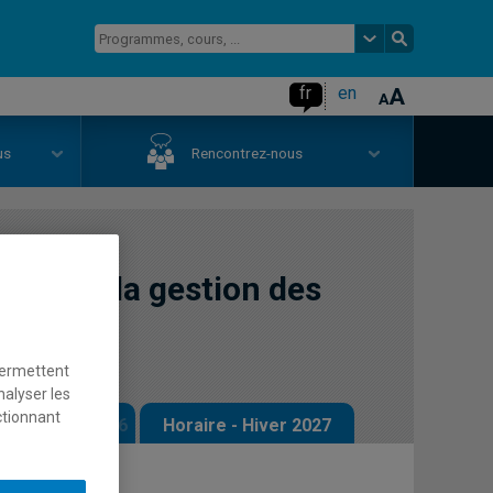
fr
en
us
Rencontrez-nous
ase de la gestion des
amme)
permettent
nalyser les
ctionnant
 - Automne 2026
Horaire - Hiver 2027