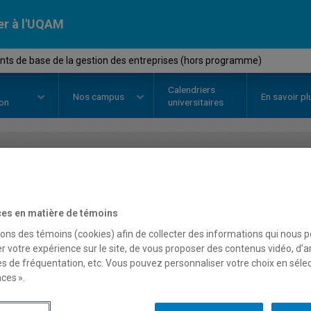
er à l'UQAM
ts de base de la gestion des entreprises (hors programme)
Calendriers
Nos
campus
En savoir pl
ion
universitaires
OURS
//
MGT0150
-
Éléments de b
entreprises (hors progr
es en matière de témoins
sons des témoins (cookies) afin de collecter des informations qui nous 
r votre expérience sur le site, de vous proposer des contenus vidéo, d’a
es de fréquentation, etc. Vous pouvez personnaliser votre choix en séle
Description
Horaire - Été 2026
Horaire
ces ».