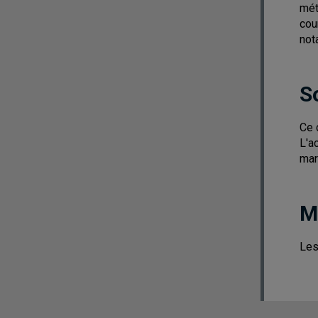
mét
cou
not
S
Ce 
L'a
mar
M
Les