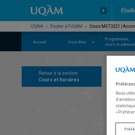
Étudi
UQAM
›
Étudier à l'UQAM
›
Cours MGT3221 | Accomp
Programmes,
Accueil
Vous êtes
cours et admiss
Retour à la section
C
Cours et horaires
Préférenc
Nous utili
d’améliore
statistiqu
« Préféren
Préf