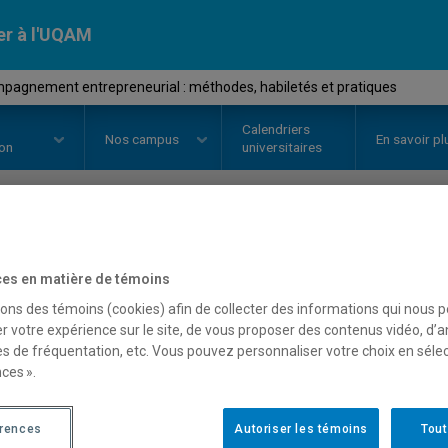
er à l'UQAM
agnement entrepreneurial : méthodes, habiletés et pratiques
Calendriers
Nos
campus
En savoir pl
ion
universitaires
OURS
//
MGT3221
-
Accompagnem
es en matière de témoins
méthodes, habiletés et p
sons des témoins (cookies) afin de collecter des informations qui nous 
r votre expérience sur le site, de vous proposer des contenus vidéo, d’a
es de fréquentation, etc. Vous pouvez personnaliser votre choix en séle
ces ».
Description
Horaire - Été 2026
Horaire
érences
Autoriser les témoins
Tout