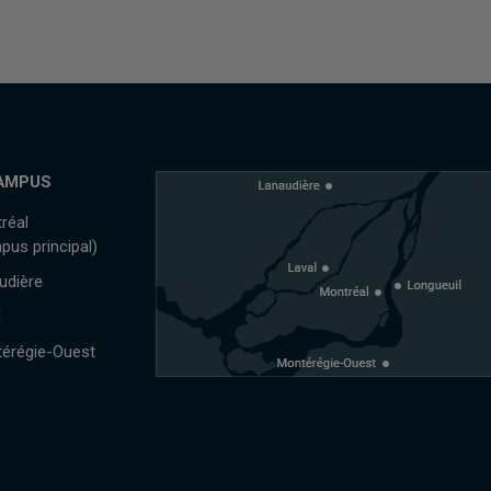
AMPUS
réal
pus principal)
udière
l
érégie-Ouest