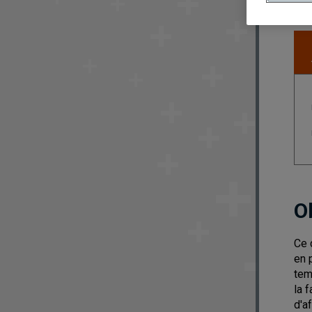
O
Ce 
en 
tem
la 
d'a