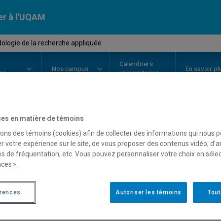
er à l'UQAM
ologie de la recherche appliquée
Calendriers
Nos
campus
En savoir pl
ion
universitaires
es en matière de témoins
OURS
//
MIG9100
-
Méthodologie 
sons des témoins (cookies) afin de collecter des informations qui nous 
r votre expérience sur le site, de vous proposer des contenus vidéo, d’a
appliquée
es de fréquentation, etc. Vous pouvez personnaliser votre choix en séle
ces ».
Description
Horaire - Été 2026
Horaire
érences
Autoriser les témoins
Tout