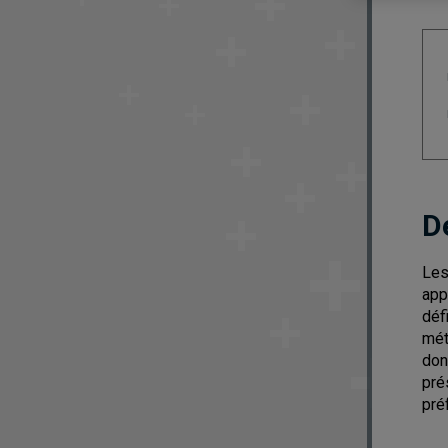
D
Les
app
déf
mét
don
pré
pré