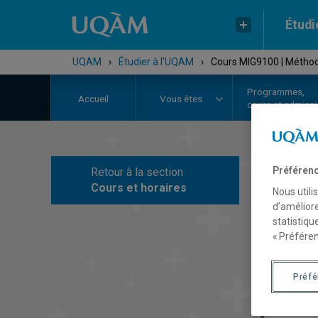
Étudi
UQAM
›
Étudier à l'UQAM
›
Cours MIG9100 | Méthod
Programmes,
Accueil
Vous êtes
cours et admiss
Préférenc
Retour à la section
C
Cours et horaires
Nous utili
d’améliore
statistiqu
« Préféren
Préf