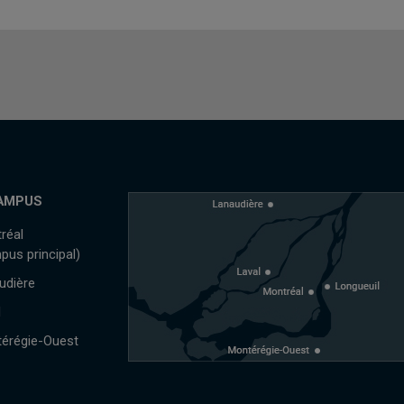
AMPUS
réal
pus principal)
udière
l
érégie-Ouest