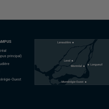
AMPUS
réal
pus principal)
udière
l
érégie-Ouest