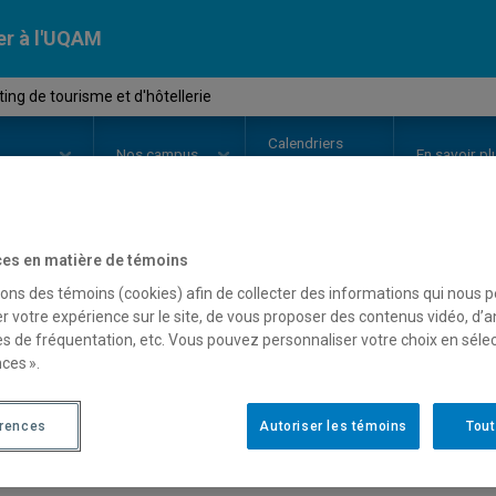
er à l'UQAM
ng de tourisme et d'hôtellerie
Calendriers
Nos
campus
En savoir pl
ion
universitaires
es en matière de témoins
OURS
//
MKG3315
-
Marketing de 
sons des témoins (cookies) afin de collecter des informations qui nous 
r votre expérience sur le site, de vous proposer des contenus vidéo, d’a
es de fréquentation, etc. Vous pouvez personnaliser votre choix en séle
ces ».
Description
Horaire - Été 2026
Horaire
érences
Autoriser les témoins
Tout