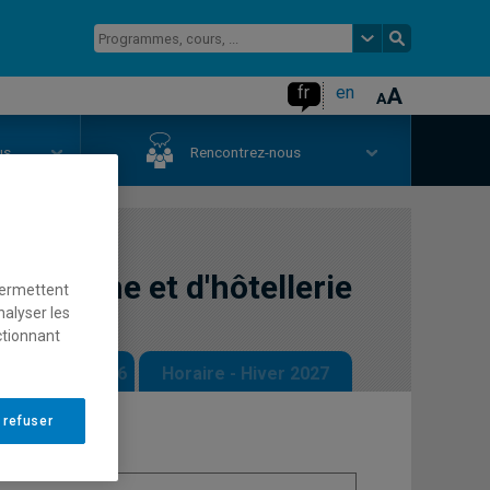
fr
en
us
Rencontrez-nous
tourisme et d'hôtellerie
permettent
nalyser les
ctionnant
 - Automne 2026
Horaire - Hiver 2027
 refuser