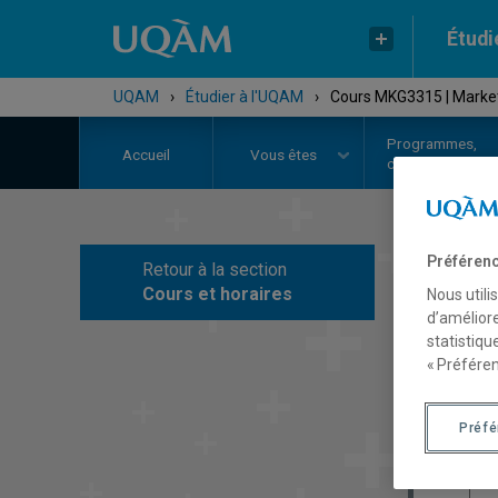
Étudi
UQAM
›
Étudier à l'UQAM
›
Cours MKG3315 | Marketi
Programmes,
Accueil
Vous êtes
cours et admiss
Préférenc
Retour à la section
C
Cours et horaires
Nous utili
d’améliore
statistiqu
« Préféren
Préf