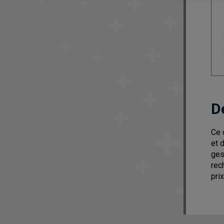
D
Ce 
et 
ges
rec
pri