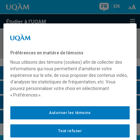
FR
EN
Étudier à l'UQAM
COURS
//
MKG3315
Marketing de tourisme et d'hôtellerie
Préférences en matière de témoins
Nous utilisons des témoins (cookies) afin de collecter des
informations qui nous permettent d’améliorer votre
Description du cours
expérience sur le site, de vous proposer des contenus vidéo,
d’analyser les statistiques de fréquentation, etc. Vous
Horaire - Été 2026
pouvez personnaliser votre choix en sélectionnant
« Préférences ».
Horaire - Automne 2026
Autoriser les témoins
Horaire - Hiver 2027
Tout refuser