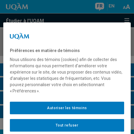
FR
EN
Étudier à l'UQAM
COURS
//
MKG4311
Marketing de détail
Préférences en matière de témoins
Nous utilisons des témoins (cookies) afin de collecter des
informations qui nous permettent d’améliorer votre
Description du cours
expérience sur le site, de vous proposer des contenus vidéo,
d’analyser les statistiques de fréquentation, etc. Vous
Horaire - Été 2026
pouvez personnaliser votre choix en sélectionnant
« Préférences ».
Horaire - Automne 2026
Autoriser les témoins
Horaire - Hiver 2027
Tout refuser