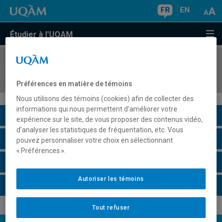
FR
EN
Étudier à l'UQAM
COURS
//
MKG5324
Marketing direct et gestion de la relation clients
Préférences en matière de témoins
Nous utilisons des témoins (cookies) afin de collecter des
informations qui nous permettent d’améliorer votre
Description du cours
expérience sur le site, de vous proposer des contenus vidéo,
d’analyser les statistiques de fréquentation, etc. Vous
Horaire - Été 2026
pouvez personnaliser votre choix en sélectionnant
« Préférences ».
Horaire - Automne 2026
Autoriser les témoins
Horaire - Hiver 2027
Tout refuser