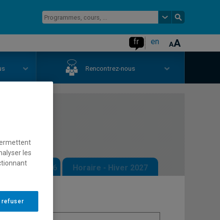
fr
en
us
Rencontrez-nous
permettent
nalyser les
ctionnant
 - Automne 2026
Horaire - Hiver 2027
 refuser