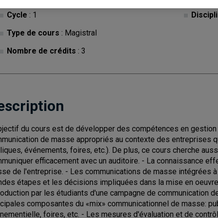
Cycle
: 1
Discipl
Type de cours
: Magistral
Nombre de crédits
: 3
escription
bjectif du cours est de développer des compétences en gestion de
munication de masse appropriés au contexte des entreprises q
liques, événements, foires, etc.). De plus, ce cours cherche auss
muniquer efficacement avec un auditoire. - La connaissance eff
se de l'entreprise. - Les communications de masse intégrées à la
ndes étapes et les décisions impliquées dans la mise en oeuv
roduction par les étudiants d'une campagne de communication de
ncipales composantes du «mix» communicationnel de masse: publ
nementielle, foires, etc. - Les mesures d'évaluation et de cont