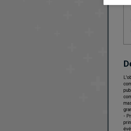
D
L'o
com
pub
com
mas
gra
- P
pri
évé