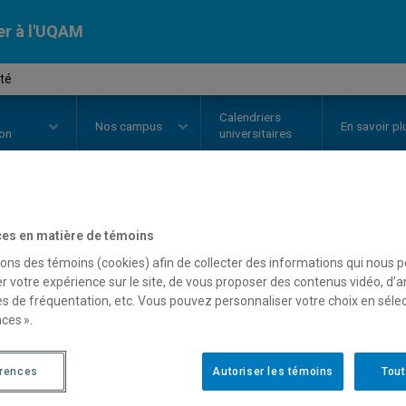
er à l'UQAM
té
Calendriers
Nos
campus
En savoir pl
ion
universitaires
OURS
//
MKG5327
-
Publicité
es en matière de témoins
sons des témoins (cookies) afin de collecter des informations qui nous 
r votre expérience sur le site, de vous proposer des contenus vidéo, d’a
es de fréquentation, etc. Vous pouvez personnaliser votre choix en séle
Description
Horaire - Été 2026
Horaire
ces ».
érences
Autoriser les témoins
Tout