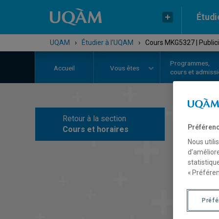
Étudi
UQAM
›
Étudier à l'UQAM
›
Cours MKG5327 | Publici
Programmes,
Accueil
Vous êtes
cours et admiss
Retour à la section
C
Préférenc
Cours et horaires
Nous utili
d’améliore
statistiqu
« Préféren
Préf