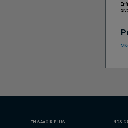
Enf
div
P
MKG
EN SAVOIR PLUS
NOS C