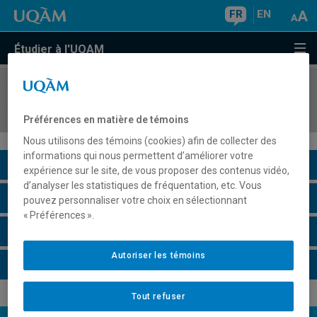
FR
EN
Étudier à l'UQAM
COURS
//
MKG8102
Veille marketing
Préférences en matière de témoins
Nous utilisons des témoins (cookies) afin de collecter des
informations qui nous permettent d’améliorer votre
Description du cours
expérience sur le site, de vous proposer des contenus vidéo,
d’analyser les statistiques de fréquentation, etc. Vous
Horaire - Été 2026
pouvez personnaliser votre choix en sélectionnant
« Préférences ».
Horaire - Automne 2026
Autoriser les témoins
Horaire - Hiver 2027
Tout refuser