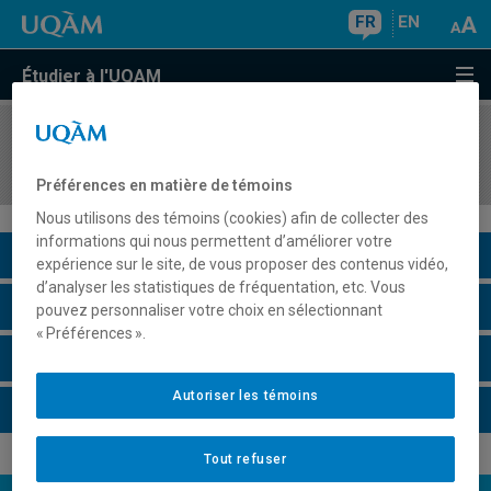
FR
EN
Étudier à l'UQAM
COURS
//
MOS5110
Fondements théoriques du management
Préférences en matière de témoins
Nous utilisons des témoins (cookies) afin de collecter des
informations qui nous permettent d’améliorer votre
Description du cours
expérience sur le site, de vous proposer des contenus vidéo,
d’analyser les statistiques de fréquentation, etc. Vous
Horaire - Été 2026
pouvez personnaliser votre choix en sélectionnant
« Préférences ».
Horaire - Automne 2026
Autoriser les témoins
Horaire - Hiver 2027
Tout refuser