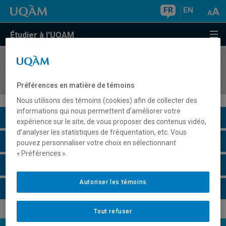
FR
EN
Étudier à l'UQAM
COURS
//
MOS5320
Management, culture et identité
Préférences en matière de témoins
Nous utilisons des témoins (cookies) afin de collecter des
informations qui nous permettent d’améliorer votre
Description du cours
expérience sur le site, de vous proposer des contenus vidéo,
d’analyser les statistiques de fréquentation, etc. Vous
Horaire - Été 2026
pouvez personnaliser votre choix en sélectionnant
« Préférences ».
Horaire - Automne 2026
Autoriser les témoins
Horaire - Hiver 2027
Tout refuser