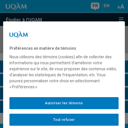
FR
EN
Étudier à l'UQAM
COURS
//
MUS1004
Atelier d'audition I
Préférences en matière de témoins
Nous utilisons des témoins (cookies) afin de collecter des
informations qui nous permettent d’améliorer votre
Description du cours
expérience sur le site, de vous proposer des contenus vidéo,
d’analyser les statistiques de fréquentation, etc. Vous
Horaire - Été 2026
pouvez personnaliser votre choix en sélectionnant
« Préférences ».
Horaire - Automne 2026
Autoriser les témoins
Horaire - Hiver 2027
Tout refuser