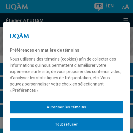
FR
EN
Étudier à l'UQAM
COURS
//
MUS145X
Musique d'ensemble V
Préférences en matière de témoins
Nous utilisons des témoins (cookies) afin de collecter des
informations qui nous permettent d’améliorer votre
Description du cours
expérience sur le site, de vous proposer des contenus vidéo,
d’analyser les statistiques de fréquentation, etc. Vous
Horaire - Été 2026
pouvez personnaliser votre choix en sélectionnant
« Préférences ».
Horaire - Automne 2026
Autoriser les témoins
Horaire - Hiver 2027
Tout refuser