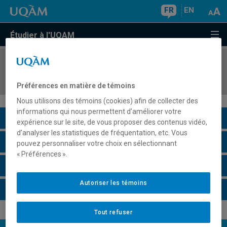
FR
EN
Étudier à l'UQAM
COURS
//
MUS440X
Instrument principal - style populaire II
Préférences en matière de témoins
Nous utilisons des témoins (cookies) afin de collecter des
informations qui nous permettent d’améliorer votre
Description du cours
expérience sur le site, de vous proposer des contenus vidéo,
d’analyser les statistiques de fréquentation, etc. Vous
Horaire - Été 2026
pouvez personnaliser votre choix en sélectionnant
« Préférences ».
Horaire - Automne 2026
Autoriser les témoins
Horaire - Hiver 2027
Tout refuser