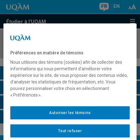
FR
EN
Étudier à l'UQAM
COURS
//
MUS5208
Composition de chansons
Préférences en matière de témoins
Nous utilisons des témoins (cookies) afin de collecter des
informations qui nous permettent d’améliorer votre
Description du cours
expérience sur le site, de vous proposer des contenus vidéo,
d’analyser les statistiques de fréquentation, etc. Vous
Horaire - Été 2026
pouvez personnaliser votre choix en sélectionnant
« Préférences ».
Horaire - Automne 2026
Autoriser les témoins
Horaire - Hiver 2027
Tout refuser