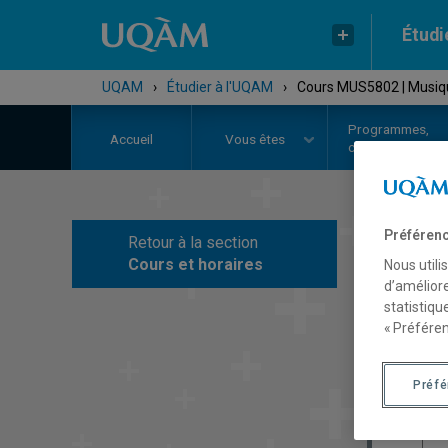
Étudi
UQAM
›
Étudier à l'UQAM
›
Cours MUS5802 | Musiq
Programmes,
Accueil
Vous êtes
cours et admiss
Préférenc
Retour à la section
C
Cours et horaires
Nous utili
d’améliore
statistiqu
« Préféren
Préf