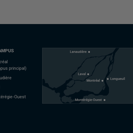
AMPUS
réal
pus principal)
udière
l
érégie-Ouest