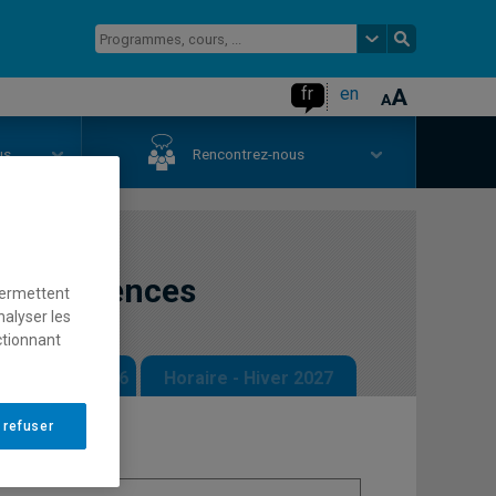
fr
en
us
Rencontrez-nous
eurosciences
permettent
nalyser les
ctionnant
 - Automne 2026
Horaire - Hiver 2027
 refuser