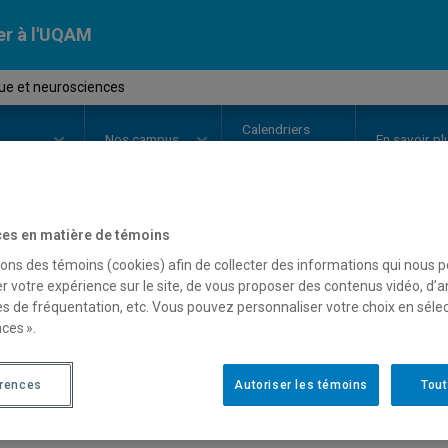
er à l'UQAM
ue et neurosciences
Calendriers
Nos
campus
En savoir pl
ion
universitaires
es en matière de témoins
OURS
//
MUS5802
-
Musique et n
sons des témoins (cookies) afin de collecter des informations qui nous 
r votre expérience sur le site, de vous proposer des contenus vidéo, d’a
es de fréquentation, etc. Vous pouvez personnaliser votre choix en séle
ces ».
Description
Horaire - Été 2026
Horaire
érences
Autoriser les témoins
Tout