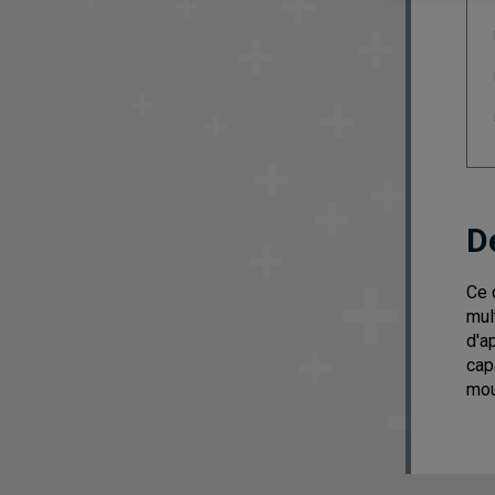
D
Ce 
mul
d'a
cap
mou