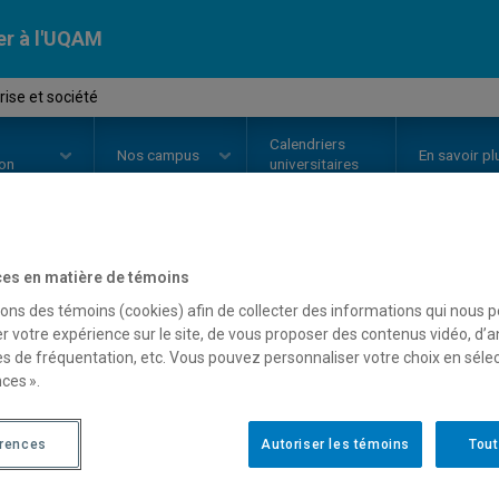
er à l'UQAM
ise et société
Calendriers
Nos
campus
En savoir pl
ion
universitaires
es en matière de témoins
OURS
//
ORH2100
-
Entreprise et
sons des témoins (cookies) afin de collecter des informations qui nous 
r votre expérience sur le site, de vous proposer des contenus vidéo, d’a
es de fréquentation, etc. Vous pouvez personnaliser votre choix en séle
Description
Horaire - Été 2026
Horaire
ces ».
érences
Autoriser les témoins
Tout