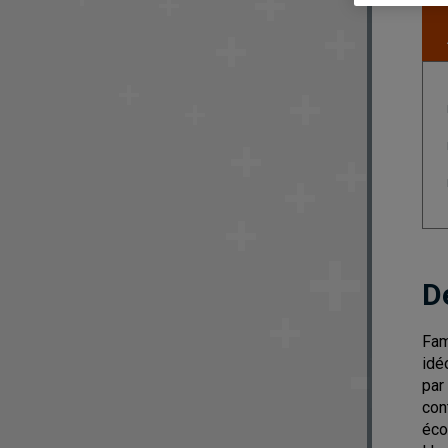
D
Fam
idé
par
con
éco