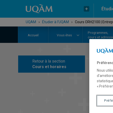
Étudi
UQAM
›
Étudier à l'UQAM
›
Cours ORH2100 | Entrepr
Programmes,
Accueil
Vous êtes
cours et admiss
Retour à la section
Préférenc
C
Cours et horaires
Nous utili
d’améliore
statistiqu
« Préféren
Préf