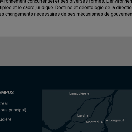
nvironnement concurrentiel et ses diverses formes. L'environnem
tiples et le cadre juridique. Doctrine et déontologie de la directio
les changements nécessaires de ses mécanismes de gouvernem
AMPUS
réal
pus principal)
udière
l