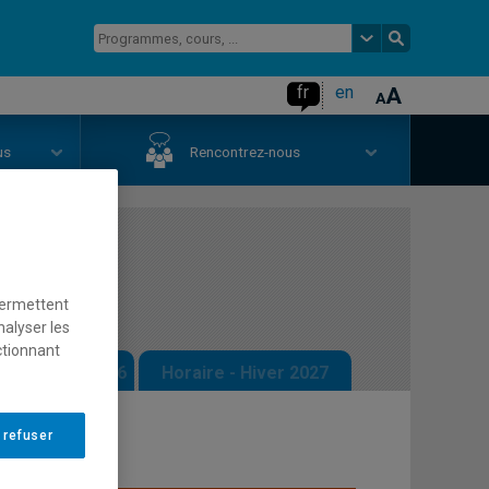
fr
en
us
Rencontrez-nous
 société
permettent
nalyser les
ctionnant
 - Automne 2026
Horaire - Hiver 2027
 refuser