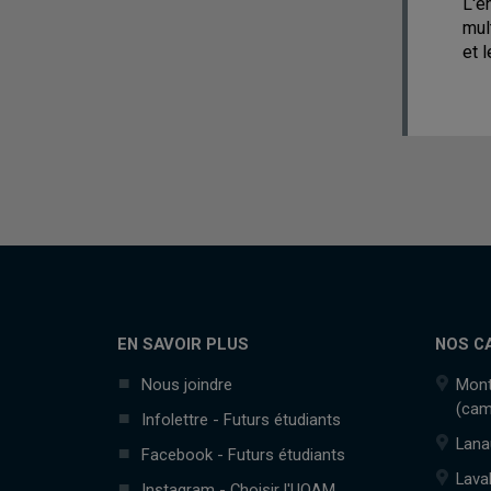
L'e
mul
et 
EN SAVOIR PLUS
NOS C
Nous joindre
Mont
(cam
Infolettre - Futurs étudiants
Lana
Facebook - Futurs étudiants
Lava
Instagram - Choisir l'UQAM