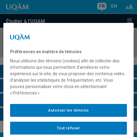
FR
EN
Étudier à l'UQAM
COURS
//
PHI1012
Introduction à la philosophie ancienne
Préférences en matière de témoins
Nous utilisons des témoins (cookies) afin de collecter des
informations qui nous permettent d’améliorer votre
Description du cours
expérience sur le site, de vous proposer des contenus vidéo,
d’analyser les statistiques de fréquentation, etc. Vous
Horaire - Été 2026
pouvez personnaliser votre choix en sélectionnant
« Préférences ».
Horaire - Automne 2026
Autoriser les témoins
Horaire - Hiver 2027
Tout refuser