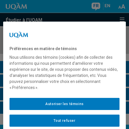
FR
EN
Étudier à l'UQAM
COURS
//
PHI1090
Philosophie de l'éducation
Préférences en matière de témoins
Nous utilisons des témoins (cookies) afin de collecter des
informations qui nous permettent d’améliorer votre
Description du cours
expérience sur le site, de vous proposer des contenus vidéo,
d’analyser les statistiques de fréquentation, etc. Vous
Horaire - Été 2026
pouvez personnaliser votre choix en sélectionnant
« Préférences ».
Horaire - Automne 2026
Autoriser les témoins
Horaire - Hiver 2027
Tout refuser