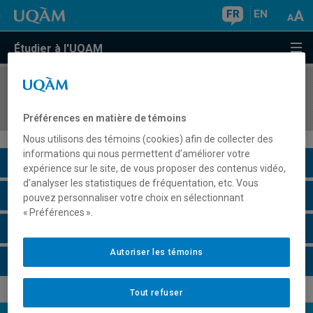
FR
EN
Étudier à l'UQAM
COURS
//
PHI4014
Hegel
Préférences en matière de témoins
Nous utilisons des témoins (cookies) afin de collecter des
informations qui nous permettent d’améliorer votre
Description du cours
expérience sur le site, de vous proposer des contenus vidéo,
d’analyser les statistiques de fréquentation, etc. Vous
Horaire - Été 2026
pouvez personnaliser votre choix en sélectionnant
« Préférences ».
Horaire - Automne 2026
Autoriser les témoins
Horaire - Hiver 2027
Tout refuser