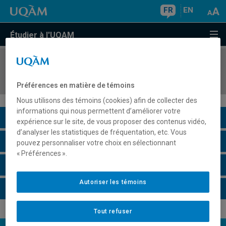
FR
EN
Étudier à l'UQAM
COURS
//
PHI4030
Éthique appliquée
Préférences en matière de témoins
Nous utilisons des témoins (cookies) afin de collecter des
informations qui nous permettent d’améliorer votre
Description du cours
expérience sur le site, de vous proposer des contenus vidéo,
d’analyser les statistiques de fréquentation, etc. Vous
Horaire - Été 2026
pouvez personnaliser votre choix en sélectionnant
« Préférences ».
Horaire - Automne 2026
Autoriser les témoins
Horaire - Hiver 2027
Tout refuser