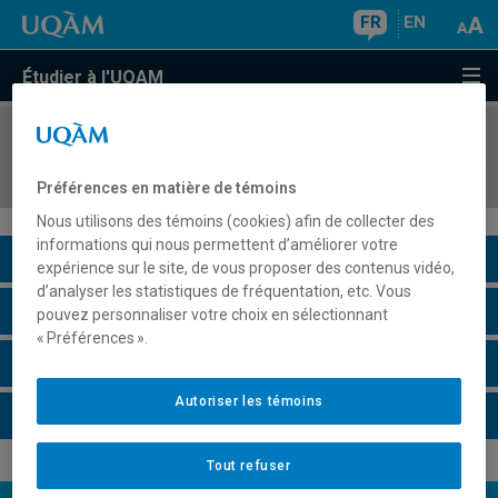
FR
EN
Étudier à l'UQAM
COURS
//
PHI421X
Pensées non occidentales
Préférences en matière de témoins
Nous utilisons des témoins (cookies) afin de collecter des
informations qui nous permettent d’améliorer votre
Description du cours
expérience sur le site, de vous proposer des contenus vidéo,
d’analyser les statistiques de fréquentation, etc. Vous
Horaire - Été 2026
pouvez personnaliser votre choix en sélectionnant
« Préférences ».
Horaire - Automne 2026
Autoriser les témoins
Horaire - Hiver 2027
Tout refuser