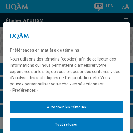
FR
EN
Étudier à l'UQAM
COURS
//
PHI4375
Philosophie et psychologie
Préférences en matière de témoins
Nous utilisons des témoins (cookies) afin de collecter des
informations qui nous permettent d’améliorer votre
Description du cours
expérience sur le site, de vous proposer des contenus vidéo,
d’analyser les statistiques de fréquentation, etc. Vous
Horaire - Été 2026
pouvez personnaliser votre choix en sélectionnant
« Préférences ».
Horaire - Automne 2026
Autoriser les témoins
Horaire - Hiver 2027
Tout refuser