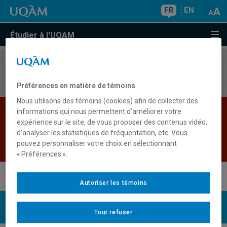
FR
EN
Étudier à l'UQAM
Aucun résultat
Préférences en matière de témoins
Nous utilisons des témoins (cookies) afin de collecter des
Les bases de données institutionnelles sont
informations qui nous permettent d’améliorer votre
expérience sur le site, de vous proposer des contenus vidéo,
indisponibles pour le moment. Veuillez
d’analyser les statistiques de fréquentation, etc. Vous
réessayer plus tard.
pouvez personnaliser votre choix en sélectionnant
Retour
« Préférences ».
Autoriser les témoins
UQAM
Nous joindre
Tout refuser