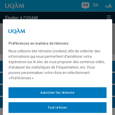
FR
EN
Étudier à l'UQAM
COURS
//
PHI9021
Séminaire de recherche en philosophie du
Préférences en matière de témoins
langage
Nous utilisons des témoins (cookies) afin de collecter des
informations qui nous permettent d’améliorer votre
expérience sur le site, de vous proposer des contenus vidéo,
Description du cours
d’analyser les statistiques de fréquentation, etc. Vous
pouvez personnaliser votre choix en sélectionnant
Horaire - Été 2026
« Préférences ».
Horaire - Automne 2026
Autoriser les témoins
Horaire - Hiver 2027
Tout refuser