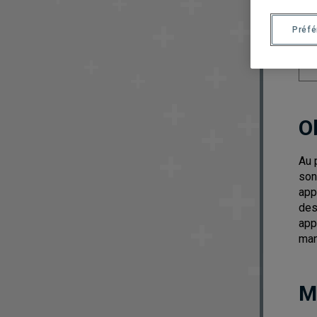
Préf
O
Au 
son
app
des
app
man
M