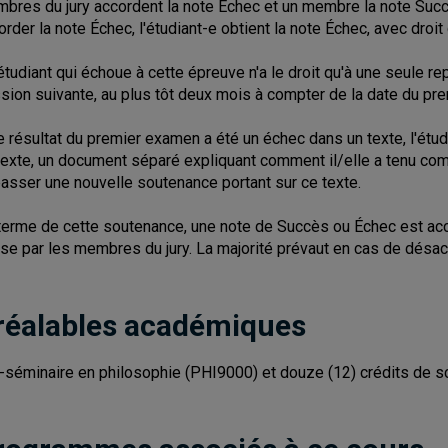
bres du jury accordent la note Échec et un membre la note Suc
order la note Échec, l'étudiant-e obtient la note Échec, avec droit
étudiant qui échoue à cette épreuve n'a le droit qu'à une seule repr
sion suivante, au plus tôt deux mois à compter de la date du pr
le résultat du premier examen a été un échec dans un texte, l'ét
texte, un document séparé expliquant comment il/elle a tenu c
passer une nouvelle soutenance portant sur ce texte.
terme de cette soutenance, une note de Succès ou Échec est acc
se par les membres du jury. La majorité prévaut en cas de désac
réalables académiques
-séminaire en philosophie (PHI9000) et douze (12) crédits de sc