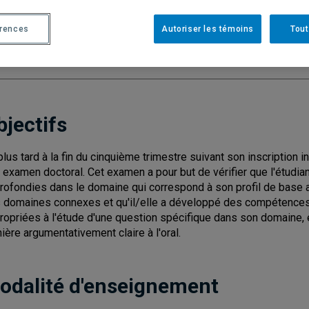
Cycle
: 3
Discipl
érences
Autoriser les témoins
Tout
Nombre de crédits
: 3
bjectifs
plus tard à la fin du cinquième trimestre suivant son inscription i
 examen doctoral. Cet examen a pour but de vérifier que l'étud
rofondies dans le domaine qui correspond à son profil de base
 domaines connexes et qu'il/elle a développé des compétences 
ropriées à l'étude d'une question spécifique dans son domaine, 
ière argumentativement claire à l'oral.
odalité d'enseignement