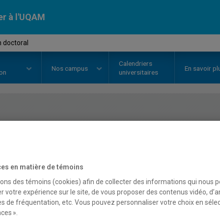
er à l'UQAM
 doctoral
Calendriers
Nos
campus
En savoir pl
ion
universitaires
OURS
//
PHI9041
-
Examen docto
Description
Horaire - Été 2026
Horaire
es en matière de témoins
sons des témoins (cookies) afin de collecter des informations qui nous 
r votre expérience sur le site, de vous proposer des contenus vidéo, d’a
es de fréquentation, etc. Vous pouvez personnaliser votre choix en séle
ces ».