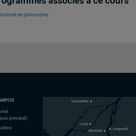
rogrammes associés à ce cours
Doctorat en philosophie
AMPUS
réal
pus principal)
udière