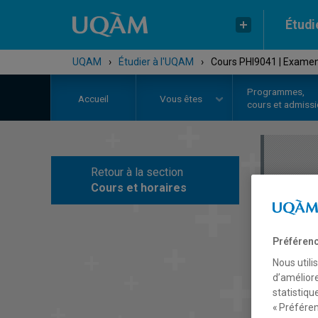
Étudi
UQAM
›
Étudier à l'UQAM
›
Cours PHI9041 | Examen
Programmes,
Accueil
Vous êtes
cours et admiss
Retour à la section
C
Cours et horaires
Préférenc
Nous utili
d’améliore
statistiqu
« Préféren