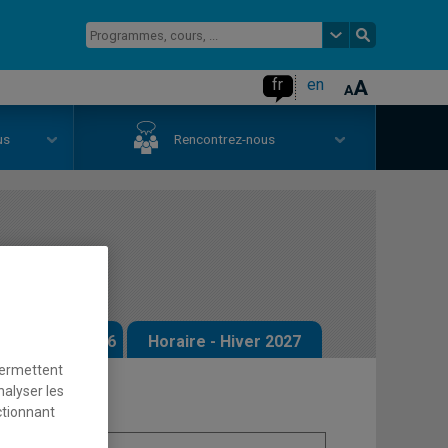
fr
en
us
Rencontrez-nous
ral
 - Automne 2026
Horaire - Hiver 2027
permettent
nalyser les
ctionnant