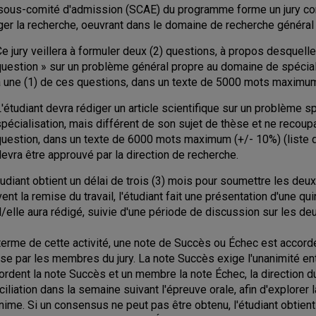
sous-comité d'admission (SCAE) du programme forme un jury cons
iger la recherche, oeuvrant dans le domaine de recherche général d
e jury veillera à formuler deux (2) questions, à propos desquelles
question » sur un problème général propre au domaine de spéciali
à une (1) de ces questions, dans un texte de 5000 mots maximum 
'étudiant devra rédiger un article scientifique sur un problème 
pécialisation, mais différent de son sujet de thèse et ne recoup
uestion, dans un texte de 6000 mots maximum (+/- 10%) (liste de 
evra être approuvé par la direction de recherche.
tudiant obtient un délai de trois (3) mois pour soumettre les deux 
vent la remise du travail, l'étudiant fait une présentation d'une qu
il/elle aura rédigé, suivie d'une période de discussion sur les de
terme de cette activité, une note de Succès ou Échec est accord
se par les membres du jury. La note Succès exige l'unanimité e
ordent la note Succès et un membre la note Échec, la direction
ciliation dans la semaine suivant l'épreuve orale, afin d'explorer 
nime. Si un consensus ne peut pas être obtenu, l'étudiant obtient 