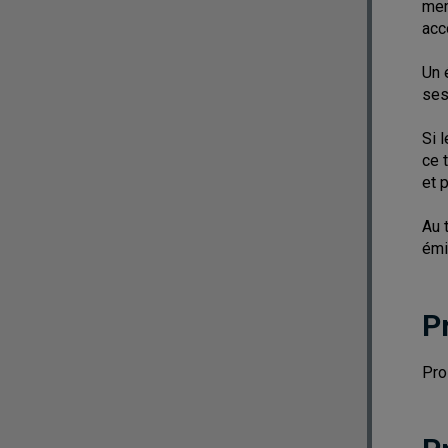
mem
acc
Un 
ses
Si 
ce 
et 
Au 
émi
P
Pro