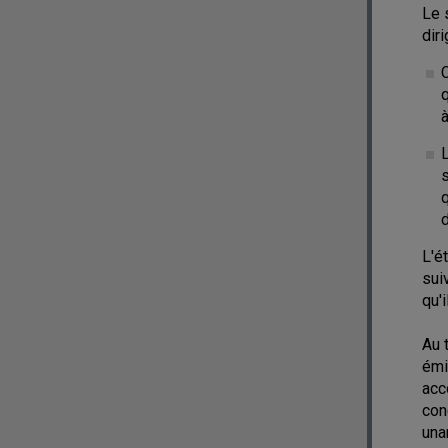
Le 
dir
C
L
s
q
d
L'é
sui
qu'
Au 
émi
acc
con
una