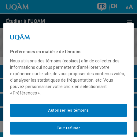
FR
EN
Étudier à l'UQAM
COURS
//
PHI912X
Séminaire en philosophie théorique II
Préférences en matière de témoins
Nous utilisons des témoins (cookies) afin de collecter des
informations qui nous permettent d’améliorer votre
Description du cours
expérience sur le site, de vous proposer des contenus vidéo,
d’analyser les statistiques de fréquentation, etc. Vous
Horaire - Été 2026
pouvez personnaliser votre choix en sélectionnant
« Préférences ».
Horaire - Automne 2026
Autoriser les témoins
Horaire - Hiver 2027
Tout refuser