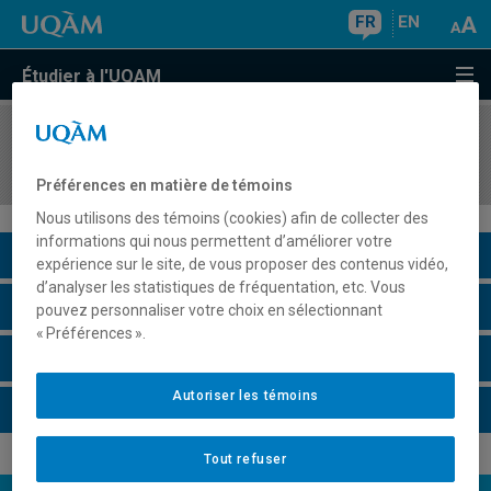
FR
EN
Étudier à l'UQAM
COURS
//
PHI9400
Épistémologie et sciences de l'environnement
Préférences en matière de témoins
Nous utilisons des témoins (cookies) afin de collecter des
informations qui nous permettent d’améliorer votre
Description du cours
expérience sur le site, de vous proposer des contenus vidéo,
d’analyser les statistiques de fréquentation, etc. Vous
Horaire - Été 2026
pouvez personnaliser votre choix en sélectionnant
« Préférences ».
Horaire - Automne 2026
Autoriser les témoins
Horaire - Hiver 2027
Tout refuser